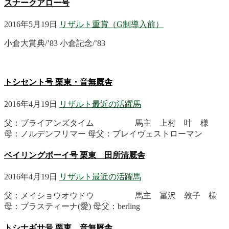
スナークアロー号
2016年5月19日
リザルト
重賞（G制導入前）
小倉大賞典/’83 小倉記念/’83
トシセント号 栗東・音無厩舎
2016年4月19日
リザルト
最近の活躍馬
父：ブライアンズタイム 馬主 上村 叶 様
母：ノルデンフリマー 母父：ブレイヴェストローマン
ベイリングボーイ号 栗東 田所清厩舎
2016年4月19日
リザルト
最近の活躍馬
父：メイショウオウドウ 馬主 冨沢 敦子 様
母：ブラスティーナ(愛) 母父：berling
トシナギサ号 栗東 音無厩舎