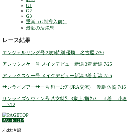
G1
G2
G3
重賞（G制導入前）
最近の活躍馬
レース結果
エンジェルリング号 2歳1特別 優勝 名古屋 7/30
アレックスケー号 メイクデビュー新潟 3着 新潟 7/25
アレックスケー号 メイクデビュー新潟 3着 新潟 7/25
サンライズアーサー号 ｻﾏーｶｯﾌﾟ(JRA交流) 優勝 佐賀 7/16
サンライズケヴィン号 八女特別 3歳上2勝ｸﾗｽ ２着 小倉
7/12
PAGETOP
小林牧場