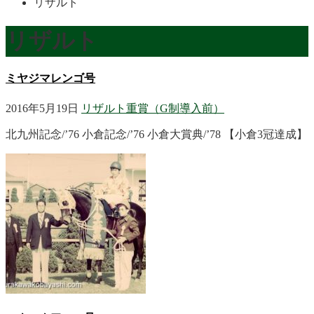
リザルト
リザルト
ミヤジマレンゴ号
2016年5月19日
リザルト
重賞（G制導入前）
北九州記念/’76 小倉記念/’76 小倉大賞典/’78 【小倉3冠達成】