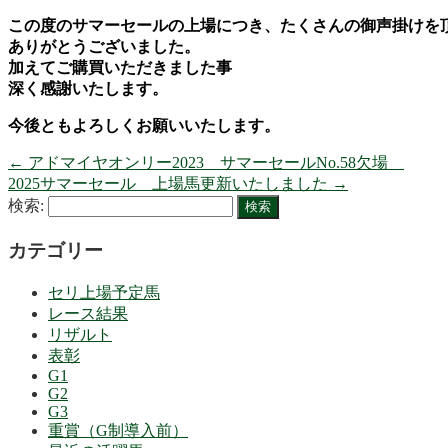
この度のサマーセールの上場につき、たくさんの御声掛けを
ありがとうございました。
加えてご購買いただきました事
深く感謝いたします。
今後ともよろしくお願いいたします。
←
アドマイヤオンリー2023 サマーセールNo.58欠場
2025サマーセール 上場馬更新いたしました
→
検索:
カテゴリー
セリ上場予定馬
レース結果
リザルト
表彰
G1
G2
G3
重賞（G制導入前）