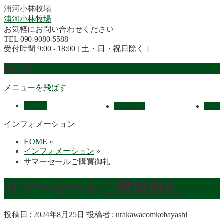
浦河小林牧場
浦河小林牧場
お気軽にお問い合わせください
TEL 090-9080-5588
受付時間 9:00 - 18:00 [ 土・日・祝日除く ]
MENU
メニューを飛ばす
HOME
産駒紹介
セリ
インフォメーション
HOME
»
インフォメーション
»
サマーセールご購買御礼
サマーセールご購買御礼
投稿日 : 2024年8月25日
投稿者 :
urakawacomkobayashi