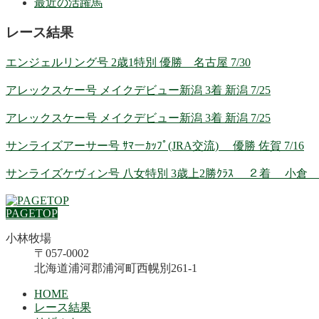
最近の活躍馬
レース結果
エンジェルリング号 2歳1特別 優勝 名古屋 7/30
アレックスケー号 メイクデビュー新潟 3着 新潟 7/25
アレックスケー号 メイクデビュー新潟 3着 新潟 7/25
サンライズアーサー号 ｻﾏーｶｯﾌﾟ(JRA交流) 優勝 佐賀 7/16
サンライズケヴィン号 八女特別 3歳上2勝ｸﾗｽ ２着 小倉 7
PAGETOP
小林牧場
〒057-0002
北海道浦河郡浦河町西幌別261-1
HOME
レース結果