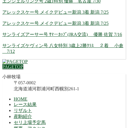
エンジェルリング号 2歳1特別 優勝 名古屋 7/30
アレックスケー号 メイクデビュー新潟 3着 新潟 7/25
アレックスケー号 メイクデビュー新潟 3着 新潟 7/25
サンライズアーサー号 ｻﾏーｶｯﾌﾟ(JRA交流) 優勝 佐賀 7/16
サンライズケヴィン号 八女特別 3歳上2勝ｸﾗｽ ２着 小倉
7/12
PAGETOP
小林牧場
〒057-0002
北海道浦河郡浦河町西幌別261-1
HOME
レース結果
リザルト
産駒紹介
セリ上場予定馬