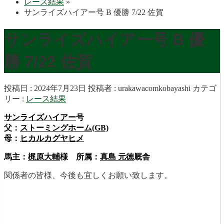
レース結果
»
サンライズハイアー号 B 優勝 7/22 佐賀
サンライズハイアー号 B 優
勝 7/22 佐賀
投稿日 : 2024年7月23日
投稿者 :
urakawacomkobayashi
カテゴ
リー :
レース結果
サンライズハイアー
号
父：
ストーミングホーム(GB)
母：
ヒカルカグヤヒメ
馬主：
梶原大輔
様 所属：
真島 元徳
厩舎
関係者の皆様、今後も宜しくお願い致します。