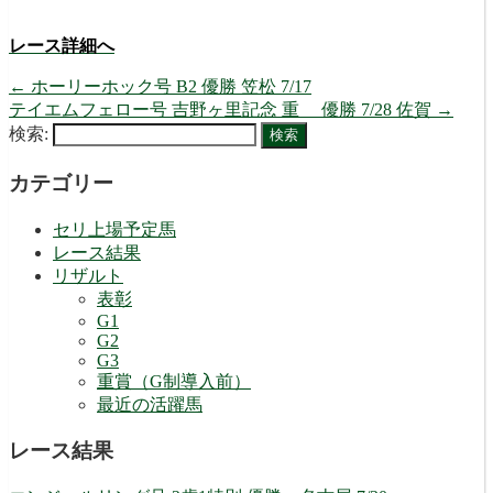
レース詳細へ
←
ホーリーホック号 B2 優勝 笠松 7/17
テイエムフェロー号 吉野ヶ里記念 重 優勝 7/28 佐賀
→
検索:
カテゴリー
セリ上場予定馬
レース結果
リザルト
表彰
G1
G2
G3
重賞（G制導入前）
最近の活躍馬
レース結果