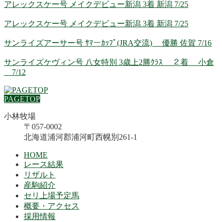
アレックスケー号 メイクデビュー新潟 3着 新潟 7/25
アレックスケー号 メイクデビュー新潟 3着 新潟 7/25
サンライズアーサー号 ｻﾏーｶｯﾌﾟ(JRA交流) 優勝 佐賀 7/16
サンライズケヴィン号 八女特別 3歳上2勝ｸﾗｽ ２着 小倉
7/12
PAGETOP
小林牧場
〒057-0002
北海道浦河郡浦河町西幌別261-1
HOME
レース結果
リザルト
産駒紹介
セリ上場予定馬
概要・アクセス
採用情報