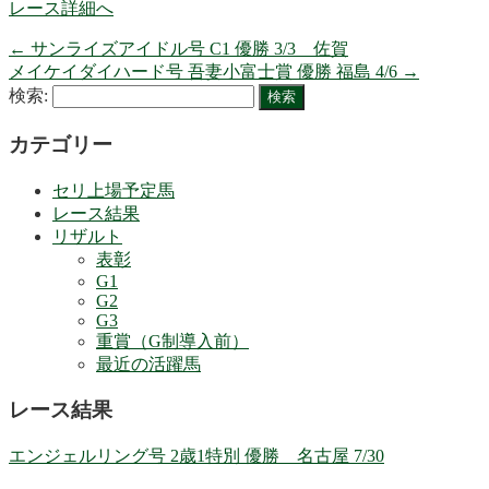
レース詳細へ
←
サンライズアイドル号 C1 優勝 3/3 佐賀
メイケイダイハード号 吾妻小富士賞 優勝 福島 4/6
→
検索:
カテゴリー
セリ上場予定馬
レース結果
リザルト
表彰
G1
G2
G3
重賞（G制導入前）
最近の活躍馬
レース結果
エンジェルリング号 2歳1特別 優勝 名古屋 7/30