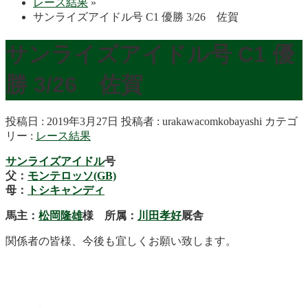
レース結果
»
サンライズアイドル号 C1 優勝 3/26 佐賀
サンライズアイドル号 C1 優
勝 3/26 佐賀
投稿日 : 2019年3月27日
投稿者 :
urakawacomkobayashi
カテゴ
リー :
レース結果
サンライズアイドル
号
父：
モンテロッソ(GB)
母：
トシキャンディ
馬主：
松岡隆雄
様 所属：
川田孝好
厩舎
関係者の皆様、今後も宜しくお願い致します。