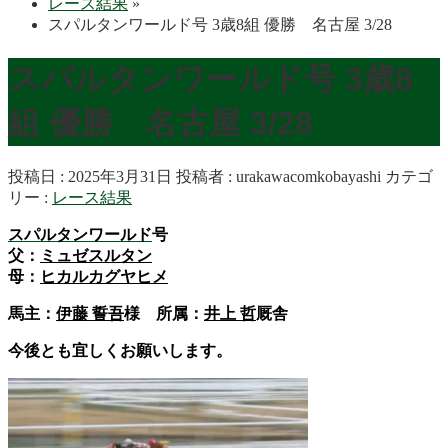
レース結果
»
スパルタンワールド号 3歳8組 優勝 名古屋 3/28
スパルタンワールド号 3歳8
組 優勝 名古屋 3/28
投稿日 : 2025年3月31日
投稿者 :
urakawacomkobayashi
カテゴ
リー :
レース結果
スパルタンワールド
号
父：
ミュゼスルタン
母：
ヒカルカグヤヒメ
馬主：
伊藤 誓吾
様 所属：
井上 哲
厩舎
今後とも宜しくお願いします。