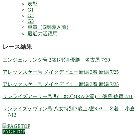
表彰
G1
G2
G3
重賞（G制導入前）
最近の活躍馬
レース結果
エンジェルリング号 2歳1特別 優勝 名古屋 7/30
アレックスケー号 メイクデビュー新潟 3着 新潟 7/25
アレックスケー号 メイクデビュー新潟 3着 新潟 7/25
サンライズアーサー号 ｻﾏーｶｯﾌﾟ(JRA交流) 優勝 佐賀 7/16
サンライズケヴィン号 八女特別 3歳上2勝ｸﾗｽ ２着 小倉
7/12
PAGETOP