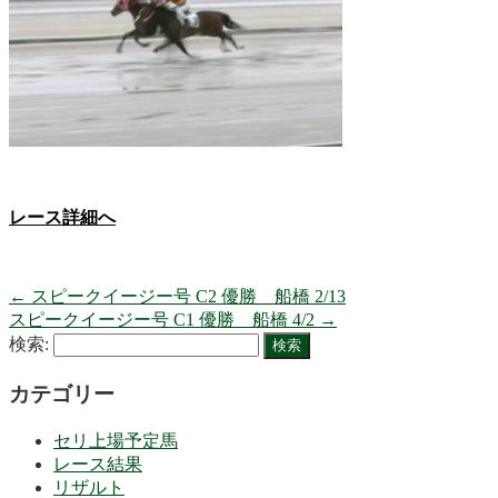
レース詳細へ
←
スピークイージー号 C2 優勝 船橋 2/13
スピークイージー号 C1 優勝 船橋 4/2
→
検索:
カテゴリー
セリ上場予定馬
レース結果
リザルト