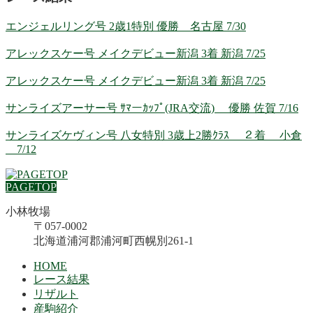
エンジェルリング号 2歳1特別 優勝 名古屋 7/30
アレックスケー号 メイクデビュー新潟 3着 新潟 7/25
アレックスケー号 メイクデビュー新潟 3着 新潟 7/25
サンライズアーサー号 ｻﾏーｶｯﾌﾟ(JRA交流) 優勝 佐賀 7/16
サンライズケヴィン号 八女特別 3歳上2勝ｸﾗｽ ２着 小倉
7/12
PAGETOP
小林牧場
〒057-0002
北海道浦河郡浦河町西幌別261-1
HOME
レース結果
リザルト
産駒紹介