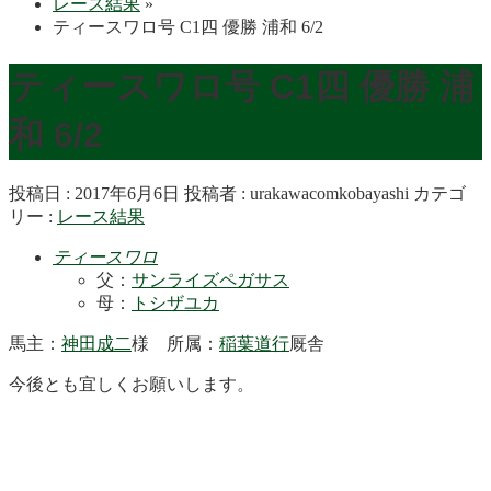
レース結果
»
ティースワロ号 C1四 優勝 浦和 6/2
ティースワロ号 C1四 優勝 浦
和 6/2
投稿日 : 2017年6月6日
投稿者 :
urakawacomkobayashi
カテゴ
リー :
レース結果
ティースワロ
父：
サンライズペガサス
母：
トシザユカ
馬主：
神田成二
様 所属：
稲葉道行
厩舎
今後とも宜しくお願いします。