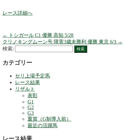
レース詳細へ
←
トシガール C1 優勝 高知 5/28
クリノキングムーン号 障害3歳未勝利 優勝 東京 6/3
→
検索:
カテゴリー
セリ上場予定馬
レース結果
リザルト
表彰
G1
G2
G3
重賞（G制導入前）
最近の活躍馬
レース結果