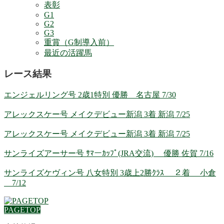
表彰
G1
G2
G3
重賞（G制導入前）
最近の活躍馬
レース結果
エンジェルリング号 2歳1特別 優勝 名古屋 7/30
アレックスケー号 メイクデビュー新潟 3着 新潟 7/25
アレックスケー号 メイクデビュー新潟 3着 新潟 7/25
サンライズアーサー号 ｻﾏーｶｯﾌﾟ(JRA交流) 優勝 佐賀 7/16
サンライズケヴィン号 八女特別 3歳上2勝ｸﾗｽ ２着 小倉
7/12
PAGETOP