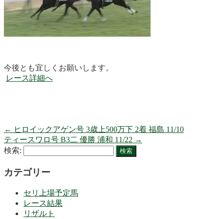
今後とも宜しくお願いします。
レース詳細へ
←
ヒロイックアゲン号 3歳上500万下 2着 福島 11/10
ティースワロ号 B3二 優勝 浦和 11/22
→
検索:
カテゴリー
セリ上場予定馬
レース結果
リザルト