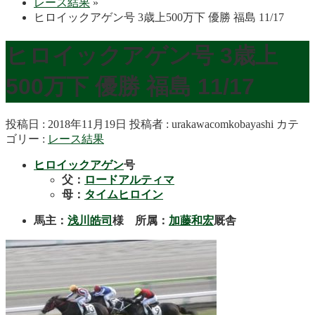
レース結果
»
ヒロイックアゲン号 3歳上500万下 優勝 福島 11/17
ヒロイックアゲン号 3歳上
500万下 優勝 福島 11/17
投稿日 : 2018年11月19日
投稿者 :
urakawacomkobayashi
カテ
ゴリー :
レース結果
ヒロイックアゲン
号
父：
ロードアルティマ
母：
タイムヒロイン
馬主：
浅川皓司
様 所属：
加藤和宏
厩舎