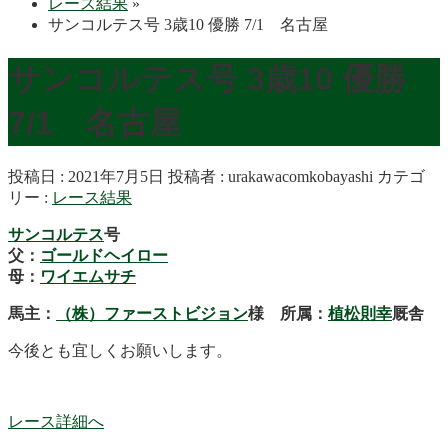
レース結果
»
サンコルテス号 3歳10 優勝 7/1 名古屋
サンコルテス号 3歳10 優勝
7/1 名古屋
投稿日 : 2021年7月5日
投稿者 :
urakawacomkobayashi
カテゴ
リー :
レース結果
サンコルテス
号
父：
ゴールドヘイロー
母：
ワイエムサチ
馬主：
（株）ファーストビジョン
様 所属：
植松則幸
厩舎
今後とも宜しくお願いします。
レース詳細へ