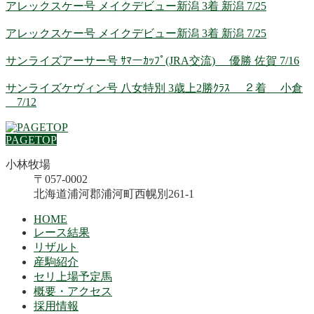
アレックスケー号 メイクデビュー新潟 3着 新潟 7/25
アレックスケー号 メイクデビュー新潟 3着 新潟 7/25
サンライズアーサー号 ｻﾏーｶｯﾌﾟ(JRA交流) 優勝 佐賀 7/16
サンライズケヴィン号 八女特別 3歳上2勝ｸﾗｽ ２着 小倉
7/12
PAGETOP
小林牧場
〒057-0002
北海道浦河郡浦河町西幌別261-1
HOME
レース結果
リザルト
産駒紹介
セリ上場予定馬
概要・アクセス
採用情報