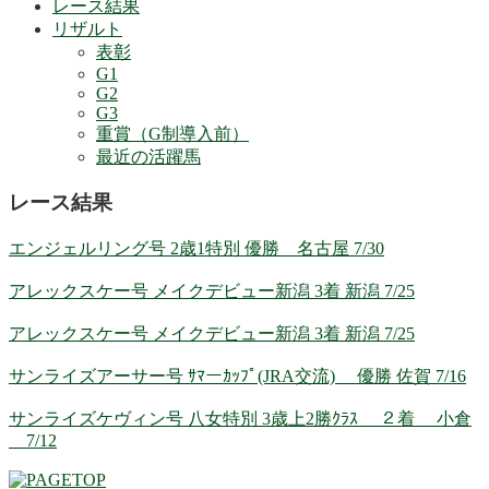
レース結果
リザルト
表彰
G1
G2
G3
重賞（G制導入前）
最近の活躍馬
レース結果
エンジェルリング号 2歳1特別 優勝 名古屋 7/30
アレックスケー号 メイクデビュー新潟 3着 新潟 7/25
アレックスケー号 メイクデビュー新潟 3着 新潟 7/25
サンライズアーサー号 ｻﾏーｶｯﾌﾟ(JRA交流) 優勝 佐賀 7/16
サンライズケヴィン号 八女特別 3歳上2勝ｸﾗｽ ２着 小倉
7/12