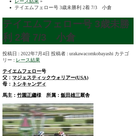
レース結果
»
テイエムフェロー号 3歳未勝利 2着 7/3 小倉
テイエムフェロー号 3歳未勝
利 2着 7/3 小倉
投稿日 : 2022年7月4日
投稿者 :
urakawacomkobayashi
カテゴ
リー :
レース結果
テイエムフェロー
号
父：
マジェスティックウォリアー(USA)
母：
トシキャンディ
馬主：
竹園正繼
様 所属：
飯田雄三
厩舎