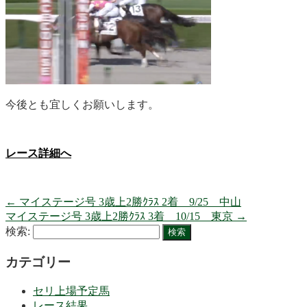
今後とも宜しくお願いします。
レース詳細へ
←
マイステージ号 3歳上2勝ｸﾗｽ 2着 9/25 中山
マイステージ号 3歳上2勝ｸﾗｽ 3着 10/15 東京
→
検索:
カテゴリー
セリ上場予定馬
レース結果