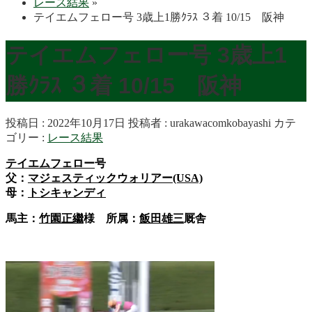
レース結果
»
テイエムフェロー号 3歳上1勝ｸﾗｽ ３着 10/15 阪神
テイエムフェロー号 3歳上1
勝ｸﾗｽ ３着 10/15 阪神
投稿日 : 2022年10月17日
投稿者 :
urakawacomkobayashi
カテ
ゴリー :
レース結果
テイエムフェロー
号
父：
マジェスティックウォリアー(USA)
母：
トシキャンディ
馬主：
竹園正繼
様 所属：
飯田雄三
厩舎