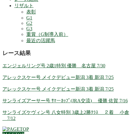
リザルト
表彰
G1
G2
G3
重賞（G制導入前）
最近の活躍馬
レース結果
エンジェルリング号 2歳1特別 優勝 名古屋 7/30
アレックスケー号 メイクデビュー新潟 3着 新潟 7/25
アレックスケー号 メイクデビュー新潟 3着 新潟 7/25
サンライズアーサー号 ｻﾏーｶｯﾌﾟ(JRA交流) 優勝 佐賀 7/16
サンライズケヴィン号 八女特別 3歳上2勝ｸﾗｽ ２着 小倉
7/12