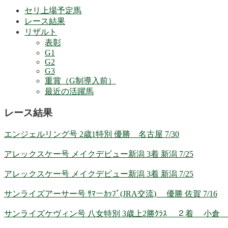
セリ上場予定馬
レース結果
リザルト
表彰
G1
G2
G3
重賞（G制導入前）
最近の活躍馬
レース結果
エンジェルリング号 2歳1特別 優勝 名古屋 7/30
アレックスケー号 メイクデビュー新潟 3着 新潟 7/25
アレックスケー号 メイクデビュー新潟 3着 新潟 7/25
サンライズアーサー号 ｻﾏーｶｯﾌﾟ(JRA交流) 優勝 佐賀 7/16
サンライズケヴィン号 八女特別 3歳上2勝ｸﾗｽ ２着 小倉 7