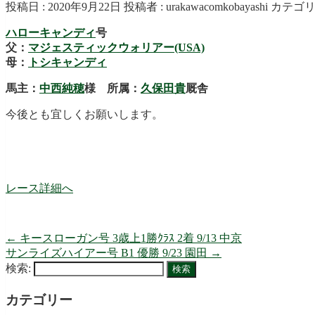
投稿日 : 2020年9月22日
投稿者 :
urakawacomkobayashi
カテゴリ
ハローキャンディ
号
父：
マジェスティックウォリアー(USA)
母：
トシキャンディ
馬主：
中西純穂
様 所属：
久保田貴
厩舎
今後とも宜しくお願いします。
レース詳細へ
←
キースローガン号 3歳上1勝ｸﾗｽ 2着 9/13 中京
サンライズハイアー号 B1 優勝 9/23 園田
→
検索:
カテゴリー