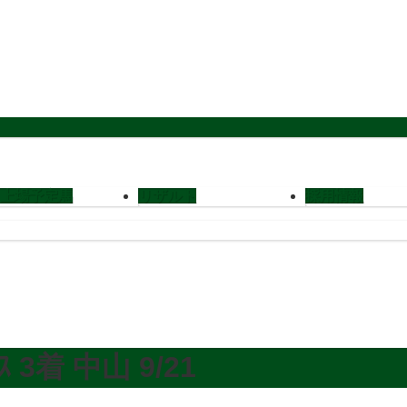
上場予定馬
リザルト
採用情報
3着 中山 9/21