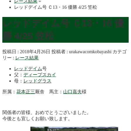
レース結果
»
レッドデイム号 Ｃ13・16 優勝 4/25 笠松
レッドデイム号 Ｃ13・16 優
勝 4/25 笠松
投稿日 : 2018年4月26日
投稿者 :
urakawacomkobayashi
カテゴ
リー :
レース結果
レッドデイム
号
父：
ディープスカイ
母：
レッドグラス
所属：
花本正三
厩舎 馬主：
山口嘉夫
様
関係者の皆様、おめでとうございました。
今後とも宜しくお願い致します。