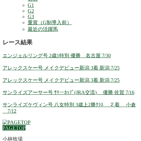
G1
G2
G3
重賞（G制導入前）
最近の活躍馬
レース結果
エンジェルリング号 2歳1特別 優勝 名古屋 7/30
アレックスケー号 メイクデビュー新潟 3着 新潟 7/25
アレックスケー号 メイクデビュー新潟 3着 新潟 7/25
サンライズアーサー号 ｻﾏーｶｯﾌﾟ(JRA交流) 優勝 佐賀 7/16
サンライズケヴィン号 八女特別 3歳上2勝ｸﾗｽ ２着 小倉
7/12
PAGETOP
小林牧場