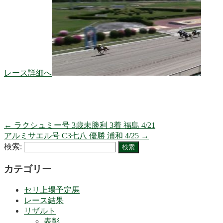
レース詳細へ
←
ラクシュミー号 3歳未勝利 3着 福島 4/21
アルミサエル号 C3七八 優勝 浦和 4/25
→
検索:
カテゴリー
セリ上場予定馬
レース結果
リザルト
表彰